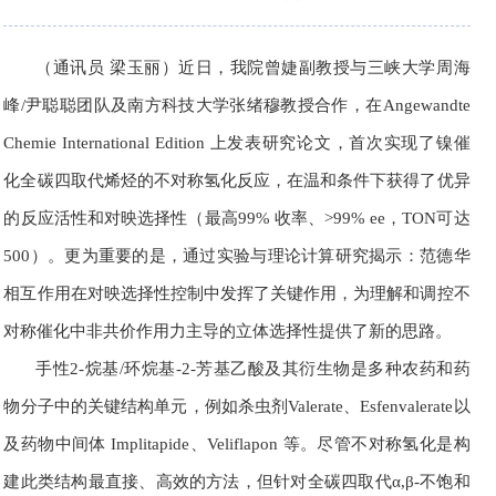
（通讯员 梁玉丽）近日，我院曾婕副教授与三峡大学周海
峰/尹聪聪团队及南方科技大学张绪穆教授合作，在
Angewandte
Chemie International Edition
上发表研究论文，首次实现了镍催
化全碳四取代烯烃的不对称氢化反应，在温和条件下获得了优异
的反应活性和对映选择性（最高99% 收率、
>99% ee，TON
可达
500
）。更为重要的是，通过实验与理论计算研究揭示：范德华
相互作用在对映选择性控制中发挥了关键作用，为理解和调控不
对称催化中非共价作用力主导的立体选择性提供了新的思路。
手性
2-
烷基
/
环烷基
-2-
芳基乙酸及其衍生物是多种农药和药
物分子中的关键结构单元，例如杀虫剂
Valerate
、
Esfenvalerate
以
及药物中间体
Implitapide
、
Veliflapon
等。尽管不对称氢化是构
建此类结构最直接、高效的方法，但针对全碳四取代
α,β-
不饱和