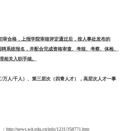
初审合格，上报学院审核评定通过后，按人事处发布的
招聘系统报名，并配合完成资格审查、考核、考察、体检、
理相关入职手续。
江
/
万人
/
千人）、第三层次（四青人才），高层次人才一事
》：
http://news.wit.edu.cn/info/1231/358771.htm