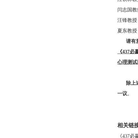
闫志国教
汪锋教授
夏东教授
请有
《437
心理测试
除上
一议
。
相关链
《437