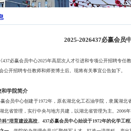
息
2025-2026
437必赢会员
《437必赢会员中心2025年高层次人才引进和专项公开招聘专任
会公开招聘专任教师和师资博士后。现将有关事宜公告如下。
校和学院
简介
7必赢会员中心创建于
1972
年，原名湖北化工石油学院，隶属湖北
湖北省管理，实行中央与地方共建，以湖北省管理为主。
2006
年
学科
”
培育建设高校
。
437必赢会员中心始设于
1972
年的化学工程
之一
。学院的办学理念是
“
汇聚领军人才、打造一流学科、产出