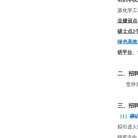
源化学工
业建设点
硕士点
2
绿色高效
研平台
。
二、招
坚持
三、招
（
1
）
磷
拟引进人
研究方向