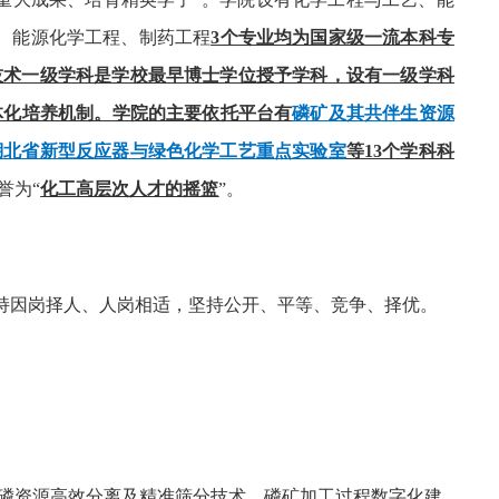
、能源化学工程、制药工程
3
个专业均为国家级一流本科专
技术一级学科是学校最早博士学位授予学科，设有一级学科
体化培养机制。学院
的主要依托平台有
磷矿及其共伴生资源
湖北省新型反应器与绿色化学工艺重点实验室
等
1
3
个学科科
誉为
“
化工高层次人才的摇篮
”
。
持因岗择人、人岗相适，坚持公开、平等、竞争、择优。
磷资源高效分离及精准筛分技术、磷矿加工过程数字化建