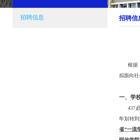
招聘信息
招聘信
根据
拟面向社
一、
学
43
年划转到
省
“
一流
明的学院