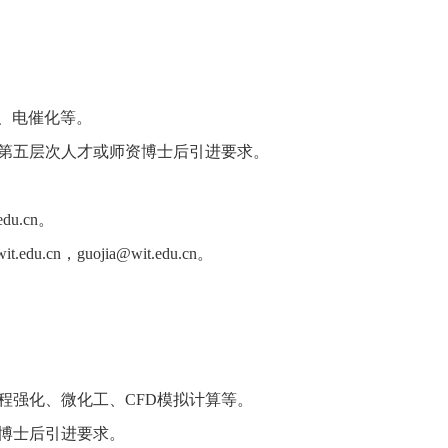
、电催化等。
第五层次人才或师资博士后引进要求。
edu.cn
。
t.edu.cn
，
guojia@wit.edu.cn
。
程强化、微化工、
CFD
模拟计算等。
博士后引进要求。