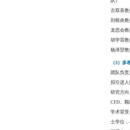
队）
古双喜教
刘根炎教
龙思会教
胡学雷教
杨泽堃教
（3）
多
团队负责
拟引进人
研究方向
CFD
、颗
学术背景
士学位，