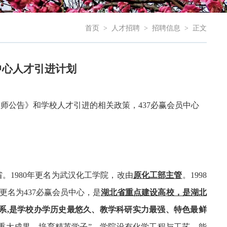
首页
>
人才招聘
>
招聘信息
>
正文
中心人才引进计划
教师公告》和学校人才引进的相关政策，437必赢会员中心
省。
1980
年更名为武汉化工学院，改由
原化工部主管
。
1998
更名为437必赢会员中心，是
湖北省重点建设高校，是湖北
系
,
是学校办学历史最悠久、教学科研实力最强、特色最鲜
重大成果、培育精英学子
”
。学院设有化学工程与工艺、能