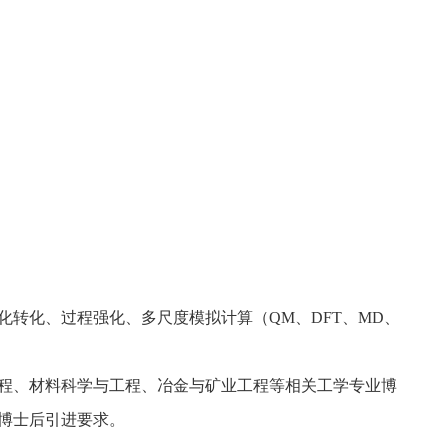
化转化、过程强化、多尺度模拟计算（
QM
、
DFT
、
MD
、
程、
材料科学与工程
、冶金与矿业工程等相关工学专业博
博士后引进要求。