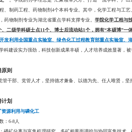
程、制药工程、药物制剂
4
个本科专业。其中，化学工程与工艺
，药物制剂专业为湖北省重点学科支撑专业。
学院化学工程与
个、二级学科硕士点
11
个、博士后流动站
1
个，拥有
“
本硕博
”
一
开发利用全国重点实验室
、
绿色化工过程教育部重点实验室
、
学科建设实力强劲，科技创新成果丰硕，人才培养成效显著，被
聘原则
党管干部、党管人才，坚持德才兼备、以德为先、任人唯贤，坚
聘计划
矿资源利用与磷化工
数：
6-8
人
：磷矿分离与富集机理研究、多矿相界面调控与协同富集技术、