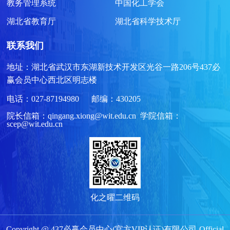
教务管理系统
中国化工学会
湖北省教育厅
湖北省科学技术厅
联系我们
地址：湖北省武汉市东湖新技术开发区光谷一路206号437必
赢会员中心西北区明志楼
电话：027-87194980 邮编：430205
院长信箱：qingang.xiong@wit.edu.cn 学院信箱：
scep@wit.edu.cn
化之曜二维码
Copyright @ 437必赢会员中心(官方VIP认证)有限公司-Official