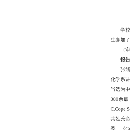
学校
生参加
（
报
张
化学系讲
当选为中国
380余篇
C.Co
其姓氏
委，《Gr