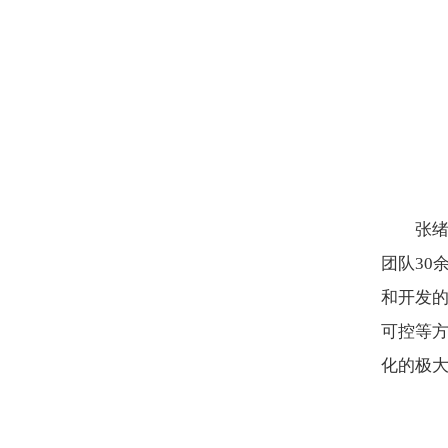
张
团队3
和开发
可控等
化的极大