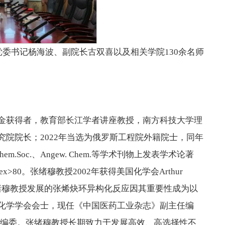
党委书记杨海波、副院长古双喜以及相关学院130余名师
金获得者，教育部长江学者讲座教授，南方科技大学理
院院长；2022年当选为俄罗斯工程院外籍院士，同年
em.Soc.、Angew. Chem.等学术刊物上发表学术论著
ex>80。张绪穆教授2002年获得美国化学会Arthur
家；张绪穆教授发展的张烯炔环异构化反应因其重要性成为以
化学学会会士，现任《中国医药工业杂志》副主任编
al Reviews》编委。张绪穆教授长期致力于发展高效、高选择性不