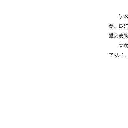
学
蕴、良
重大成
本次
了视野