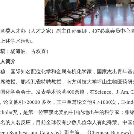
党委人才办（人才之家）副主任孙丽娜，437必赢会员中心
了上述学术活动。
审稿：杨海波、古双喜）
告人简介
绪穆，国际知名配位化学和金属有机化学家，国家杰出青年基
席教授、鹏程孔雀特聘教授，南方科技大学坪山生物医药研究
化学会会士。发表学术论著400余篇，在Science、J. Am. Ch
，论文他引>20000 多次，其中单篇论文他引>1800次，H-ind
pe Scholar奖，是第一位荣获此奖的中国内地出生的科学
命名的人名反应，目前全球仅有少数几位华人有此殊荣。中国
een Synthesis and Catalysis》副主编，《Chemic